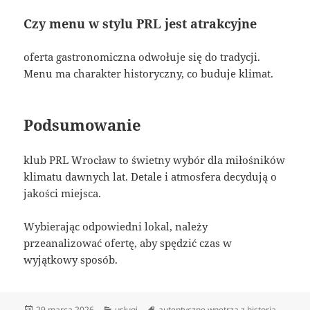
Czy menu w stylu PRL jest atrakcyjne
oferta gastronomiczna odwołuje się do tradycji.
Menu ma charakter historyczny, co buduje klimat.
Podsumowanie
klub PRL Wrocław to świetny wybór dla miłośników
klimatu dawnych lat. Detale i atmosfera decydują o
jakości miejsca.
Wybierając odpowiedni lokal, należy
przeanalizować ofertę, aby spędzić czas w
wyjątkowy sposób.
Data
Kategorie
Tagi
29 marca 2026
usługi
autentyczne wnętrza z historią
,