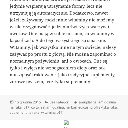
jedynie wspierają utrzymanie formy, lecz nie
utrzymują ją automatycznie. Dodatkowo, nawet
jeżeli zażywamy codziennie witaminy nie możemy
wcale rezygnować z jedzenia świeżych warzyw i
owoców. One mają w sobie to samo, co witaminy w
kapsułkach. A do tego wszystkiego są smaczne.
Witaminy, jak wszystko inne na tym świecie, należy
zażywać po prostu z głową. Nie można zapominać o
normalnym pożywieniu, ani o owocach. One są
tylko i wyłącznie wzbogaceniem diety oraz tak
muszą być traktowane. Jako tradycyjne suplementy,
zdrowe owszem, lecz tylko suplementy.
Data
Kategorie
Tagi
15 grudnia 2015
Bez kategorii
amigdalina
,
amigdalina
publikacji
na raka
,
b17
,
co to jest amigdalina
,
herbamedicus
,
profilaktyka raka
,
suplement na raka
,
witamina b17