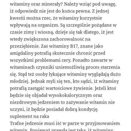
witaminy oraz minerały? Należy wziąć pod uwagę,
iż odpowiedź nie jest do końca pewna. Z jednej
kwestii można rzec, że witaminy korzystnie
wpływają na organizm. Są szczególnie pożądane w
czasie zimy i wiosną, dzieje się tak dlatego, iż jest
wtedy zwiększona zachorowalność na
przeziębienie. Zaś witaminy B17, znane jako
amigdaliny potrafią skutecznie chronić przed
wszystkimi problemami cery. Ponadto zawarte w
witaminach czynniki uniemożliwią proces starzenia
się. Stąd też osoby łykające witaminy wyglądają dużo
młodziej. Jednak myli się ten, kto sądzi, iż witaminy
potrafią zastąpić wartościowe żywienie. Jeżeli ktoś
będzie się objadał wysokokalorycznym oraz
niezdrowym jedzeniem to zażywanie witamin nie
uczyni, iż będzie posiadał dobrą kondycję.
suplement na raka
Trafne jedzenie musi iść w parze w przyjmowaniem
witamin. Ponieważ prawda jest taka, iż witaminy