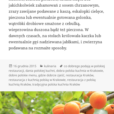
jakichkolwiek zahamowań z sosem chrzanowym,
zrazy zawijane podawane z kaszą, eskalopki cielęce,
pieczona lub ewentualnie gotowana golonka,
wątróbki drobiowe smażone z cebulką,
wieprzowina duszona bądź też pieczona. W
dawnych czasach, na stołach królowała kaczka lub
ewentualnie gęś nadziewana jabłkami, i zwierzyna
podawana na rozmaite sposoby.
Data
Kategorie
Tagi
16 grudnia 2015
kulinaria
co dobrego podają w polskiej
publikacji
restauracji
,
dania polskiej kuchni
,
dobra polska kuchnia w Krakowie
,
dobre polskie menu
,
gdzie dobrze zjeść
,
restauracja Kraków
,
restauracja z kuchnią polską w Krakowie
,
restauracja z polską
kuchnią Kraków
,
tradycyjna polska kuchnia Kraków