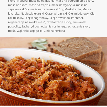
skórę
,
Manuka
,
maść na oparzenia
,
maść na podrażnienia skóry
,
maśc na skórę
,
maśc na trądzik
,
maśc na wypryski
,
maść na
zapalenia skóry
,
maść na zapalenie skóry
,
Masło karite
,
Melisa
lekarska
,
Nagietek lekarski
,
Oczar wirginijski
,
Olej migdałowy
,
Olej
rokitnikowy
,
Olej winogronowy
,
Olej z awokado
,
Pantenol
,
regeneracja naskórka maść
,
rewitalizacja skóry
,
Rumianek
pospolity
,
Sacharyd pochodzenia roślinnego
,
schorzenia skóry
maść
,
Wąkrotka azjatycka
,
Zielona herbata