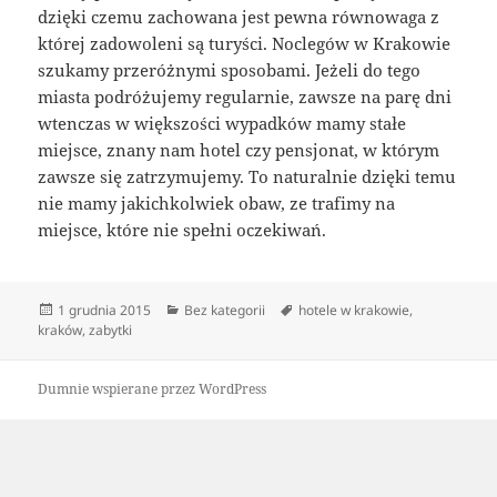
dzięki czemu zachowana jest pewna równowaga z
której zadowoleni są turyści. Noclegów w Krakowie
szukamy przeróżnymi sposobami. Jeżeli do tego
miasta podróżujemy regularnie, zawsze na parę dni
wtenczas w większości wypadków mamy stałe
miejsce, znany nam hotel czy pensjonat, w którym
zawsze się zatrzymujemy. To naturalnie dzięki temu
nie mamy jakichkolwiek obaw, ze trafimy na
miejsce, które nie spełni oczekiwań.
Data
Kategorie
Tagi
1 grudnia 2015
Bez kategorii
hotele w krakowie
,
publikacji
kraków
,
zabytki
Dumnie wspierane przez WordPress