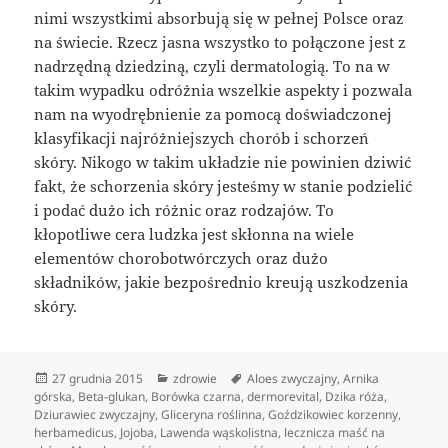
nimi wszystkimi absorbują się w pełnej Polsce oraz
na świecie. Rzecz jasna wszystko to połączone jest z
nadrzędną dziedziną, czyli dermatologią. To na w
takim wypadku odróżnia wszelkie aspekty i pozwala
nam na wyodrębnienie za pomocą doświadczonej
klasyfikacji najróżniejszych chorób i schorzeń
skóry. Nikogo w takim układzie nie powinien dziwić
fakt, że schorzenia skóry jesteśmy w stanie podzielić
i podać dużo ich różnic oraz rodzajów. To
kłopotliwe cera ludzka jest skłonna na wiele
elementów chorobotwórczych oraz dużo
składników, jakie bezpośrednio kreują uszkodzenia
skóry.
Data
Kategorie
Tagi
27 grudnia 2015
zdrowie
Aloes zwyczajny
,
Arnika
publikacji
górska
,
Beta-glukan
,
Borówka czarna
,
dermorevital
,
Dzika róża
,
Dziurawiec zwyczajny
,
Gliceryna roślinna
,
Goździkowiec korzenny
,
herbamedicus
,
Jojoba
,
Lawenda wąskolistna
,
lecznicza maść na