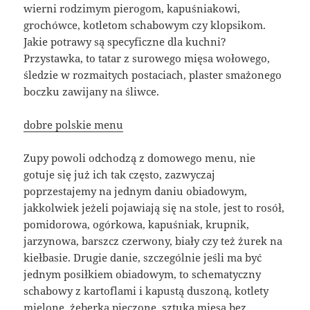
wierni rodzimym pierogom, kapuśniakowi,
grochówce, kotletom schabowym czy klopsikom.
Jakie potrawy są specyficzne dla kuchni?
Przystawka, to tatar z surowego mięsa wołowego,
śledzie w rozmaitych postaciach, plaster smażonego
boczku zawijany na śliwce.
dobre polskie menu
Zupy powoli odchodzą z domowego menu, nie
gotuje się już ich tak często, zazwyczaj
poprzestajemy na jednym daniu obiadowym,
jakkolwiek jeżeli pojawiają się na stole, jest to rosół,
pomidorowa, ogórkowa, kapuśniak, krupnik,
jarzynowa, barszcz czerwony, biały czy też żurek na
kiełbasie. Drugie danie, szczególnie jeśli ma być
jednym posiłkiem obiadowym, to schematyczny
schabowy z kartoflami i kapustą duszoną, kotlety
mielone, żeberka pieczone, sztuka mięsa bez