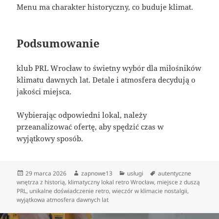
Menu ma charakter historyczny, co buduje klimat.
Podsumowanie
klub PRL Wrocław to świetny wybór dla miłośników
klimatu dawnych lat. Detale i atmosfera decydują o
jakości miejsca.
Wybierając odpowiedni lokal, należy
przeanalizować ofertę, aby spędzić czas w
wyjątkowy sposób.
Data
Autor
Kategorie
Tagi
29 marca 2026
zapnowe13
usługi
autentyczne
publikacji
wnętrza z historią
,
klimatyczny lokal retro Wrocław
,
miejsce z duszą
PRL
,
unikalne doświadczenie retro
,
wieczór w klimacie nostalgii
,
wyjątkowa atmosfera dawnych lat
Nawigacja