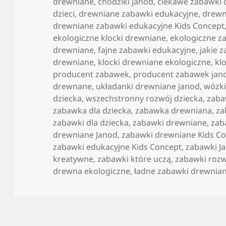
publikacji
drewniane
,
chodziki janod
,
ciekawe zabawki
dzieci
,
drewniane zabawki edukacyjne
,
drewn
drewniane zabawki edukacyjne Kids Concept
ekologiczne klocki drewniane
,
ekologiczne za
drewniane
,
fajne zabawki edukacyjne
,
jakie 
drewniane
,
klocki drewniane ekologiczne
,
kl
producent zabawek
,
producent zabawek jan
drewnane
,
układanki drewniane janod
,
wózki
dziecka
,
wszechstronny rozwój dziecka
,
zab
zabawka dla dziecka
,
zabawka drewniana
,
za
zabawki dla dziecka
,
zabawki drewniane
,
zab
drewniane Janod
,
zabawki drewniane Kids C
zabawki edukacyjne Kids Concept
,
zabawki J
kreatywne
,
zabawki które uczą
,
zabawki rozw
drewna ekologiczne
,
ładne zabawki drewnia