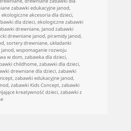
 drewniane
,
drewniane zabawki dla
iane zabawki edukacyjne janod
,
,
ekologiczne akcesoria dla dzieci
,
bawki dla dzieci
,
ekologiczne zabawki
zabawki drewniane
,
Janod zabawki
ocki drewniane janod
,
piramidy janod
,
od
,
sortery drewniane
,
układanki
 janod
,
wspomaganie rozwoju
awa w dom
,
zabawka dla dzieci
,
bawki childhome
,
zabawki dla dzieci
,
awki drewniane dla dzieci
,
zabawki
oncept
,
zabawki edukacyjne janod
,
anod
,
zabawki Kids Concept
,
zabawki
ijające kreatywność dzieci
,
zabawki z
ne