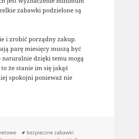
nich jest wyznaczenie minimum
zelkie zabawki podzielone są
e i zrobić porządny zakup.
mają parę miesięcy muszą być
o naturalnie dzięki temu mogą
o że stanie im się jakąś
ziej spokojni ponieważ nie
Tagi
rnetowe
bezpieczne zabawki