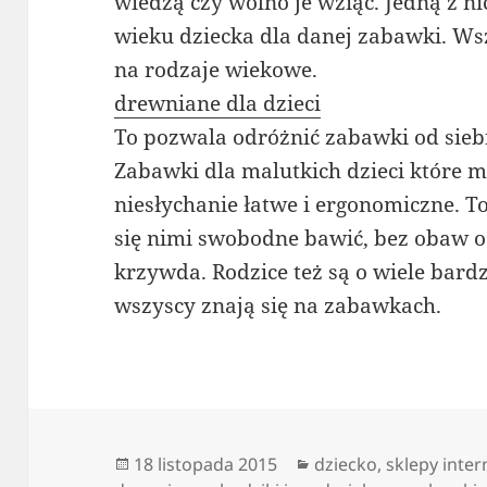
wiedzą czy wolno je wziąć. Jedną z 
wieku dziecka dla danej zabawki. Ws
na rodzaje wiekowe.
drewniane dla dzieci
To pozwala odróżnić zabawki od siebi
Zabawki dla malutkich dzieci które 
niesłychanie łatwe i ergonomiczne. T
się nimi swobodne bawić, bez obaw o t
krzywda. Rodzice też są o wiele bard
wszyscy znają się na zabawkach.
Data
Kategorie
18 listopada 2015
dziecko
,
sklepy inte