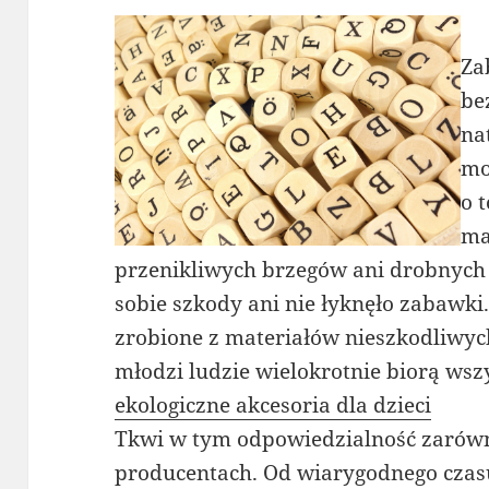
Za
be
na
mo
o 
ma
przenikliwych brzegów ani drobnych c
sobie szkody ani nie łyknęło zabawk
zrobione z materiałów nieszkodliwyc
młodzi ludzie wielokrotnie biorą wsz
ekologiczne akcesoria dla dzieci
Tkwi w tym odpowiedzialność zarówno
producentach. Od wiarygodnego czasu