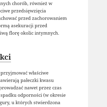
nnych chorób, również w
ciwe przedsięwzięcia
as uchować przed zachorowaniem
formą asekuracji przed
iwą florę okolic intymnych.
kci
u przyjmować właściwe
zawierają pałeczki kwasu
eprowadzać nawet przez czas
h spadku odporności (w okresie
gury, u których stwierdzona