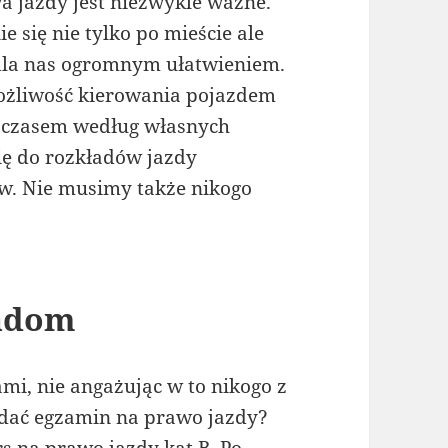
 jazdy jest niezwykle ważne.
 się nie tylko po mieście ale
 dla nas ogromnym ułatwieniem.
możliwość kierowania pojazdem
 czasem według własnych
ę do rozkładów jazdy
w. Nie musimy także nikogo
radom
i, nie angażując w to nikogo z
 zdać egzamin na prawo jazdy?
rs na prawo jazdy kat B. Po