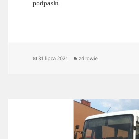
podpaski.
Data
Kategorie
31 lipca 2021
zdrowie
publikacji