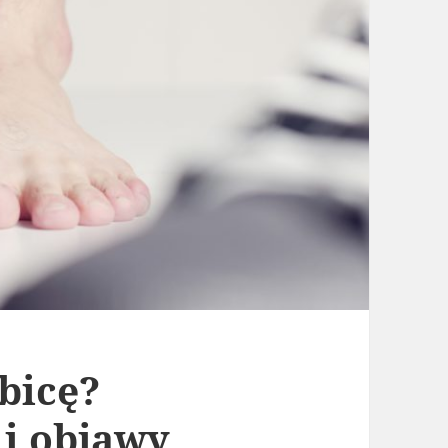
bicę?
 i objawy