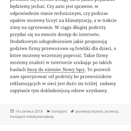
będziemy jechać. Czy auto jest sprawne, w
odpowiednim stanie technicznym, czy podczas
upałów możemy liczyć na klimatyzację, a w trakcie
zimy na ogrzewanie. W ciągu długiej podróży
przydać się na mmoże dostęp do internetu.
Dodatkowym udogodnieniem jakie proponują
godziwe firmy przewozowe są foteliki dla dzieci, o
które możemy wcześniej poprosić. Takie firmy
możemy znaleźć w internecie szukając po takich
hasłach
busy do niemiec Nowy Sącz
. To pozwoli
nam sprecyzować cel podróży bo przewoźników
reklamujących w sieci jest dużo im ściślej zadamy
zapytanie tym dokładniejszą odzew uzyskamy.
Data
Kategorie
Tagi
19 czerwca 2018
transport
przewozy busem
,
przwozy
,
publikacji
transport miedzynarodowy