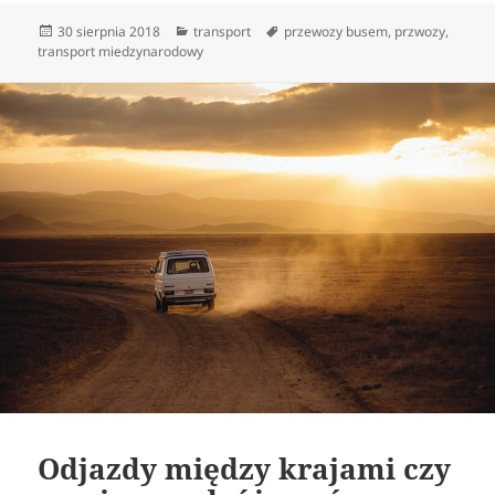
Data
Kategorie
Tagi
30 sierpnia 2018
transport
przewozy busem
,
przwozy
,
publikacji
transport miedzynarodowy
Odjazdy między krajami czy