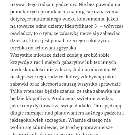
używać tego rodzaju gadżetów. Nie bez powodu na
poniektórych produktach znajdują się oznaczenia
dotyczące minimalnego wieku konsumenta. Jeżeli
na towarze odnajdziemy identyfikator 3+ – wówczas
oświadczy to o tym, że zabawką może się zabawiać
dziecko, które jest ponad trzeciego roku życia.
torebka do schowania gryzaka
Wszystkie młodsze dzieci zdołają zrobić sobie
krzywdę z racji małych gabarytów lub też innych
niedoskonałości nie zależnych do producenta. W
następstwie tego rodzice, którzy zdobywają takie
zabawki oraz akcesoria muszą wszystko sprawdzić.
Tylko wtenczas będzie szansa, że taka zabawka nie
będzie kłopotliwa. Producenci świetnie wiedzą,
jakie ceny dyktować za swoje dodatki. Oni spędzają
długie miesiące nad planowaniem każdego gadżetu i
jakiegokolwiek szczegółu. Właśnie dlatego nie
wolno się zdumiewać, że trochę poprawniejsze
akcesoria dla dzieci są po prostu droższe.