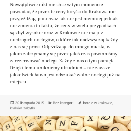
Niewątpliwie nikt nie chce w tym momencie
powiadać, że przez te ceny turyści do Krakowa nie
przyjeżdżają ponieważ tak nie jest niemniej jednak
nie zmienia to faktu, że ceny w wielu przypadkach
są zbyt wysokie oraz w Krakowie nie ma już
niedrogich noclegów, o które tak nadzwyczaj każdy
z nas się prosi. Odjeżdżając do innego miasta, w
jakim zatrzymamy się przez jakiś czas powinniśmy
zarezerwować noclegi. Każdy z nas o tym pamięta.
Dzięki temu unikniemy utrudnień – nie zawsze
jakkolwiek łatwo jest odszukać wolne noclegi już na
miejscu
Data
Kategorie
Tagi
20 listopada 2015
Bez kategorii
hotele w krakowie
,
publikacji
kraków
,
zabytki