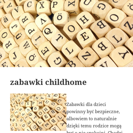
zabawki childhome
Zabawki dla dzieci
powinny być bezpieczne,
albowiem to naturalnie
dzięki temu rodzice mogą
być o nie spokojni. Chodzi