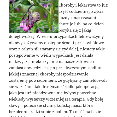
Choroby i lekarstwa to już
część codziennego życia,
każdy z nas czasami
choruje lub, na co dzień
boryka się z jakąś
dolegliwością. W wielu przypadkach lekceważymy
objawy zażywamy dostępne środki przeciwbólowe
oraz z całych sił staramy się żyć dalej, niestety takie
postępowanie w wielu wypadkach jest działa
nadzwyczaj niekorzystnie na nasze zdrowie i
zamiast dowiedzieć się o przedwczesnym stadium
jakiejś znacznej choroby niespodziewanie
zostajemy powiadomieni, że gdybyśmy zameldowali
się wcześniej tak drastyczne środki jak operacja,
jaka jest już nieodzowna nie byłyby potrzebne.
Niekiedy wystarczy wcześniejsza terapia. Gdy bolą
stawy – poleca się słynną końską maść, która
bezbłędnie radzi sobie z bólem. To maść na bazie