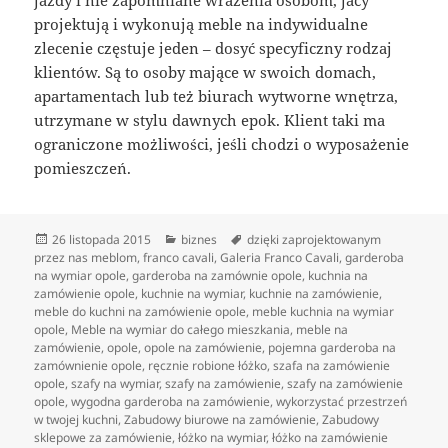
projektują i wykonują meble na indywidualne
zlecenie częstuje jeden – dosyć specyficzny rodzaj
klientów. Są to osoby mające w swoich domach,
apartamentach lub też biurach wytworne wnętrza,
utrzymane w stylu dawnych epok. Klient taki ma
ograniczone możliwości, jeśli chodzi o wyposażenie
pomieszczeń.
Data
Kategorie
Tagi
26 listopada 2015
biznes
dzięki zaprojektowanym
publikacji
przez nas meblom
,
franco cavali
,
Galeria Franco Cavali
,
garderoba
na wymiar opole
,
garderoba na zamównie opole
,
kuchnia na
zamówienie opole
,
kuchnie na wymiar
,
kuchnie na zamówienie
,
meble do kuchni na zamówienie opole
,
meble kuchnia na wymiar
opole
,
Meble na wymiar do całego mieszkania
,
meble na
zamówienie
,
opole
,
opole na zamówienie
,
pojemna garderoba na
zamównienie opole
,
ręcznie robione łóżko
,
szafa na zamówienie
opole
,
szafy na wymiar
,
szafy na zamówienie
,
szafy na zamówienie
opole
,
wygodna garderoba na zamówienie
,
wykorzystać przestrzeń
w twojej kuchni
,
Zabudowy biurowe na zamówienie
,
Zabudowy
sklepowe za zamówienie
,
łóżko na wymiar
,
łóżko na zamówienie