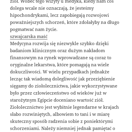
ziół. Wobec tego wizyty u medyka, kiedy nam coś
dolega wcale nie oznaczają, że jesteśmy
hipochondrykami, lecz zapobiegają rozwojowi
poważniejszych schorzeń, które zdołałyby na długo
pogmatwać nam życie.
szwajcarska maść
Medycyna rozwija się niezwykle szybko dzięki
badaniom klinicznym oraz dużym nakładom
finansowym na rynek wprowadzane są coraz to
oryginalne lekarstwa, które pomagają na wiele
dokuczliwości. W wielu przypadkach jednakże
lecząc tak wiadomą dolegliwość jak przeziębienie
sięgamy do ziołolecznictwa, jakie wykorzystywane
było przez człowieczeństwo od wieków już w
starożytnym Egipcie doceniano wartość ziół.
Ziołolecznictwo jest wybitnie legendarne w krajach
słabo rozwiniętych, albowiem to tani i w miarę
skuteczny sposób radzenia sobie z poniektórymi
schorzeniami. Należy niemniej jednak pamiętać o