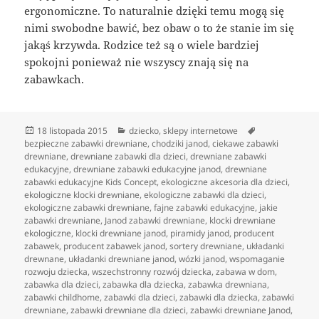
ergonomiczne. To naturalnie dzięki temu mogą się
nimi swobodne bawić, bez obaw o to że stanie im się
jakąś krzywda. Rodzice też są o wiele bardziej
spokojni ponieważ nie wszyscy znają się na
zabawkach.
Data
Kategorie
Tagi
18 listopada 2015
dziecko
,
sklepy internetowe
publikacji
bezpieczne zabawki drewniane
,
chodziki janod
,
ciekawe zabawki
drewniane
,
drewniane zabawki dla dzieci
,
drewniane zabawki
edukacyjne
,
drewniane zabawki edukacyjne janod
,
drewniane
zabawki edukacyjne Kids Concept
,
ekologiczne akcesoria dla dzieci
,
ekologiczne klocki drewniane
,
ekologiczne zabawki dla dzieci
,
ekologiczne zabawki drewniane
,
fajne zabawki edukacyjne
,
jakie
zabawki drewniane
,
Janod zabawki drewniane
,
klocki drewniane
ekologiczne
,
klocki drewniane janod
,
piramidy janod
,
producent
zabawek
,
producent zabawek janod
,
sortery drewniane
,
układanki
drewnane
,
układanki drewniane janod
,
wózki janod
,
wspomaganie
rozwoju dziecka
,
wszechstronny rozwój dziecka
,
zabawa w dom
,
zabawka dla dzieci
,
zabawka dla dziecka
,
zabawka drewniana
,
zabawki childhome
,
zabawki dla dzieci
,
zabawki dla dziecka
,
zabawki
drewniane
,
zabawki drewniane dla dzieci
,
zabawki drewniane Janod
,