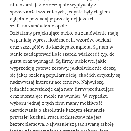
niuansami, jakie zresztą nie wypływały z
sprzeczności wzorniczych, jedynie były ciągiem
oględnie powiadając przeciętnej jakości.
szafa na zamówienie opole
Dziś firmy projektujące meble na zamówienie mają
wspaniałą wprost ilość modeli, wzorów, odcieni
oraz szczegółów do każdego kompletu. Są nam w
stanie zaadaptować ilość szafek, wielkość i typ, do
gustu oraz wymagań. Są firmy meblowe, jakie
wyprzedają gotowe zestawy, jakkolwiek nie cieszą
się jakąś szaloną popularnością, choć ich artykuły są
nadzwyczaj interesujące cenowo. Najwyższą
jednakże satysfakcje dają nam firmy produkujące
oraz montujące meble na wymiar. W wypadku
wyboru jednej z tych firm mamy możliwość
decydowania o absolutnie każdym elemencie
przyszłej kuchni. Praca architektów nie jest
bezproblemowa. Najważniejszą tak zwaną szkołę
jazdy i nie zapomniane wrażenia osobom, jacy