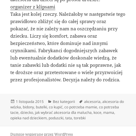
organizer z klipsami
Taka jest kolej rzeczy. Należałoby w następstwie tego
prawidłowo zbliżyć się do całej sprawy oraz
pokazać, że nie zależy nam na oszczędzaniu przy
dziecku. Liczy się komfort, zabawa oraz
bezpieczeństwo, które dominuje nad innymi
czynnikami. Fabrykanci dogodniejszych zabawek
lub ewentualnie dodatków doskonale wiedzą, że
tanie zabawki lub dodatki nie są tak poprawne, jak
te droższe oraz przetestowane o wiele przyzwoiciej
przez profesjonalistów. Decyzja należy do rodzica.
Data
Kategorie
Tagi
1 listopada 2015
Bez kategorii
akcesoria
,
akcesoria do
publikacji
wózka
,
bidony
,
butelki
,
co kupić
,
co potrzeba mamie
,
co potrzeba
tacie
,
dziecko
,
jak wybrać akcesoria dla malucha
,
koce
,
mama
,
opieka nad dzieckiem
,
poduszki
,
tata
,
torebki
Dumnie wspierane przez WordPress