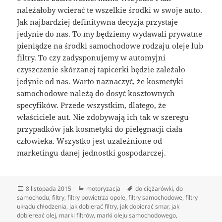
należałoby wcierać te wszelkie środki w swoje auto.
Jak najbardziej definitywna decyzja przystaje
jedynie do nas. To my będziemy wydawali prywatne
pieniądze na środki samochodowe rodzaju oleje lub
filtry. To czy zadysponujemy w automyjni
czyszczenie skórzanej tapicerki będzie zależało
jedynie od nas. Warto naznaczyć, że kosmetyki
samochodowe należą do dosyć kosztownych
specyfików. Przede wszystkim, dlatego, że
właściciele aut. Nie zdobywają ich tak w szeregu
przypadków jak kosmetyki do pielęgnacji ciała
człowieka. Wszystko jest uzależnione od
marketingu danej jednostki gospodarczej.
Data
Kategorie
Tagi
8 listopada 2015
motoryzacja
do ciężarówki
,
do
publikacji
samochodu
,
filtry
,
filtry powietrza opole
,
filtry samochodowe
,
filtry
ukłądu chłodzenia
,
jak dobierać filtry
,
jak dobierać smar
,
jak
dobiereać olej
,
marki filtrów
,
marki oleju samochodowego
,