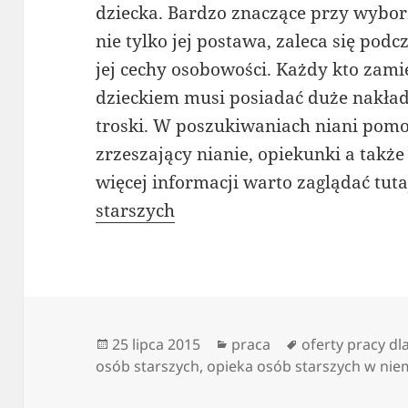
dziecka. Bardzo znaczące przy wybor
nie tylko jej postawa, zaleca się po
jej cechy osobowości. Każdy kto zami
dzieckiem musi posiadać duże nakłady
troski. W poszukiwaniach niani pomo
zrzeszający nianie, opiekunki a także
więcej informacji warto zaglądać tuta
starszych
Data
Kategorie
Tagi
25 lipca 2015
praca
oferty pracy d
publikacji
osób starszych
,
opieka osób starszych w ni