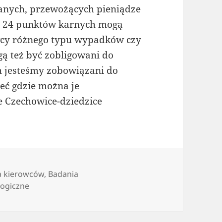
anych, przewożących pieniądze
bę 24 punktów karnych mogą
wcy różnego typu wypadków czy
ą też być zobligowani do
ch jesteśmy zobowiązani do
ieć gdzie można je
e Czechowice-dziedzice
a kierowców
,
Badania
logiczne