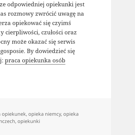
ze odpowiedniej opiekunki jest
dczas rozmowy zwrócić uwagę na
erza opiekować się czyimś
 cierpliwości, czułości oraz
cny może okazać się serwis
 gosposie. By dowiedzieć się
j:
praca opiekunka osób
la opiekunek
,
opieka niemcy
,
opieka
emczech
,
opiekunki