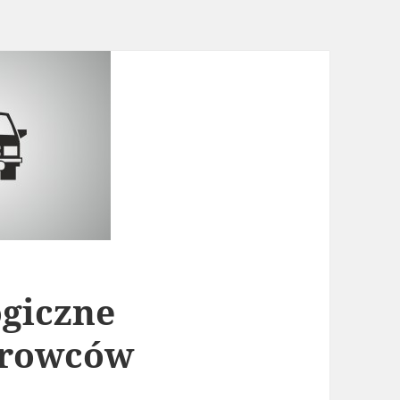
ogiczne
erowców