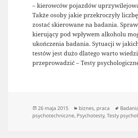
– kierowców pojazdów uprzywilejow
Także osoby jakie przekroczyły licz
zostać skierowane na badania. Spra
kierujący pod wpływem alkoholu mog
ukończenia badania. Sytuacji w jaki
testów jest dużo dlatego warto wiedz
przeprowadzić – Testy psychologiczn
Data
Kategorie
Tagi
26 maja 2015
biznes
,
praca
Badani
publikacji
psychotechniczne
,
Psychotesty
,
Testy psycho