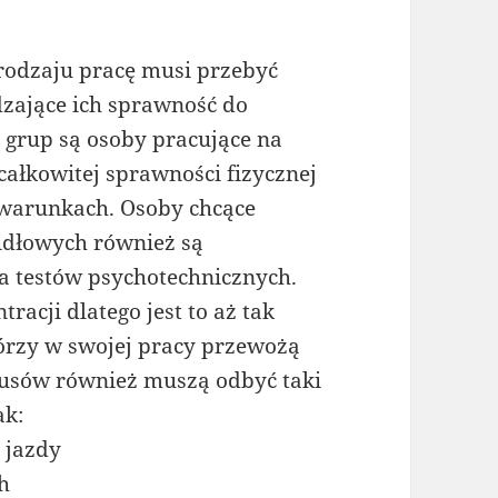
 rodzaju pracę musi przebyć
dzające ich sprawność do
grup są osoby pracujące na
całkowitej sprawności fizycznej
 warunkach. Osoby chcące
idłowych również są
a testów psychotechnicznych.
racji dlatego jest to aż tak
tórzy w swojej pracy przewożą
busów również muszą odbyć taki
ak:
 jazdy
h