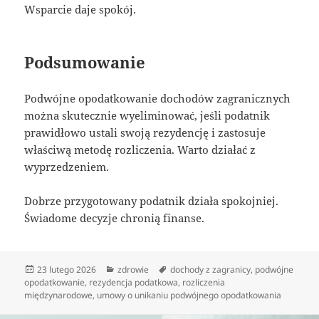
Wsparcie daje spokój.
Podsumowanie
Podwójne opodatkowanie dochodów zagranicznych
można skutecznie wyeliminować, jeśli podatnik
prawidłowo ustali swoją rezydencję i zastosuje
właściwą metodę rozliczenia. Warto działać z
wyprzedzeniem.
Dobrze przygotowany podatnik działa spokojniej.
Świadome decyzje chronią finanse.
Data
Kategorie
Tagi
23 lutego 2026
zdrowie
dochody z zagranicy
,
podwójne
publikacji
opodatkowanie
,
rezydencja podatkowa
,
rozliczenia
międzynarodowe
,
umowy o unikaniu podwójnego opodatkowania