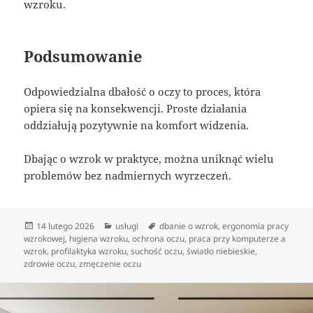
wzroku.
Podsumowanie
Odpowiedzialna dbałość o oczy to proces, która
opiera się na konsekwencji. Proste działania
oddziałują pozytywnie na komfort widzenia.
Dbając o wzrok w praktyce, można uniknąć wielu
problemów bez nadmiernych wyrzeczeń.
Data
Kategorie
Tagi
14 lutego 2026
usługi
dbanie o wzrok
,
ergonomia pracy
publikacji
wzrokowej
,
higiena wzroku
,
ochrona oczu
,
praca przy komputerze a
wzrok
,
profilaktyka wzroku
,
suchość oczu
,
światło niebieskie
,
zdrowie oczu
,
zmęczenie oczu