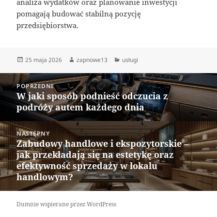
analiza wydatków oraz planowanie inwestycji
pomagają budować stabilną pozycję
przedsiębiorstwa.
Data
Autor
Kategorie
25 maja 2026
zapnowe13
usługi
publikacji
Nawigacja
POPRZEDNI
wpisu
W jaki sposób podnieść odczucia z
Poprzedni
podróży autem każdego dnia
wpis:
NASTĘPNY
Zabudowy handlowe i ekspozytorskie –
Następny
jak przekładają się na estetykę oraz
wpis:
efektywność sprzedaży w lokalu
handlowym?
Dumnie wspierane przez WordPress