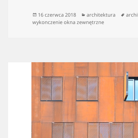
Data
Kategorie
Tagi
16 czerwca 2018
architektura
arch
publikacji
wykonczenie okna zewnętrzne