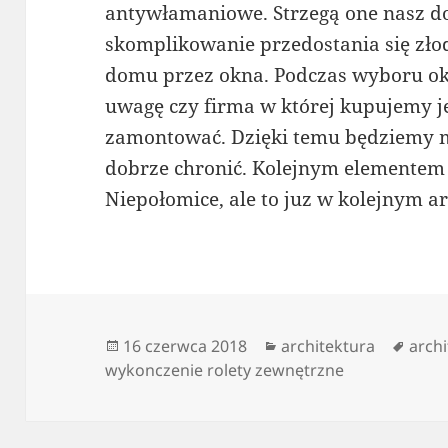
antywłamaniowe. Strzegą one nasz d
skomplikowanie przedostania się zło
domu przez okna. Podczas wyboru okie
uwagę czy firma w której kupujemy je
zamontować. Dzięki temu będziemy m
dobrze chronić. Kolejnym elementem
Niepołomice, ale to juz w kolejnym ar
Data
Kategorie
Tagi
16 czerwca 2018
architektura
arch
publikacji
wykonczenie rolety zewnętrzne