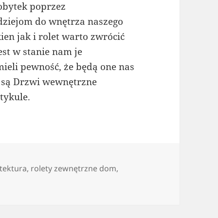
obytek poprzez
dziejom do wnętrza naszego
n jak i rolet warto zwrócić
st w stanie nam je
ieli pewność, że będą one nas
 są Drzwi wewnętrzne
tykule.
itektura
,
rolety zewnętrzne dom
,