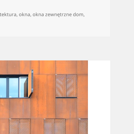
itektura
,
okna
,
okna zewnętrzne dom
,