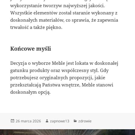
wykorzystanie tworzyw najwyższej jakości.
Wszystkie elementów został staranie wykonany z
doskonałych materiałów, co sprawia, że zapewnia
trwałość a także piękno.
Końcowe myśli
Decyzja o wyborze Meble jest lokata w doskonałej
gatunku produkty oraz współczesny styl. Gdy
potrzebujesz oryginalnych propozycji, jakie
przekształcają Państwa wnętrze, Meble stanowi
doskonałym opcją.
Data
Autor
Kategorie
26 marca 2026
zapnowe13
zdrowie
publikacji
Nawigacja