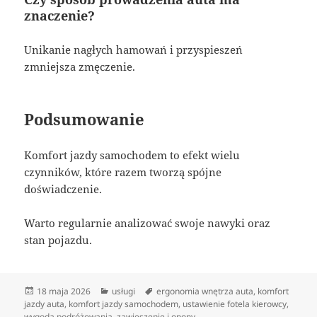
znaczenie?
Unikanie nagłych hamowań i przyspieszeń
zmniejsza zmęczenie.
Podsumowanie
Komfort jazdy samochodem to efekt wielu
czynników, które razem tworzą spójne
doświadczenie.
Warto regularnie analizować swoje nawyki oraz
stan pojazdu.
Data
Kategorie
Tagi
18 maja 2026
usługi
ergonomia wnętrza auta
,
komfort
publikacji
jazdy auta
,
komfort jazdy samochodem
,
ustawienie fotela kierowcy
,
wygoda podróżowania
,
zawieszenie i opony